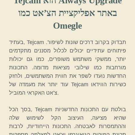
Tejcam הוא Always Upgrade
באתר אפליקציית הצ’אט כמו
Omegle
בעתיד, Tejcam תבדוק בקרוב דרכים שונות לשיפור.
פיתוחים עתידיים יכולים לכלול מסננים מתקדמים
יותר, ממשקי משתמש משופרים, כמו גם יכולות
מורחבות כמו שילובי מציאות מדומה. התכונות
החדשות נועדו לשפר את חווית המשתמשים, ולחזק
עוד יותר את מעמדה של Tejcam כשירות הווידאו
צ’אט האקראי המוביל.
בסך הכל, Tejcam בולטת עם התכונות החדשניות
שהיא מציעה, העיצוב הקל לשימוש שלה
וההתמסרות לאבטחה. התכונות הייחודיות, לרבות
תכונת המיקום הגיאוגרפי וצ’אט למצלמה מספקות