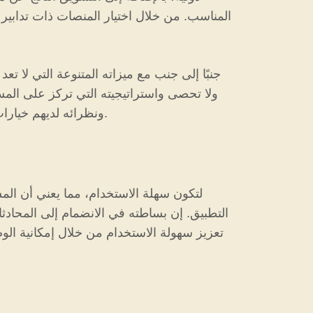
المناسب. من خلال اختيار المنصات ذات تدابير 
ولا تحصى واستراتيجيته التي تركز على المست
تبحث عن الصداقة أو التبادل الثقافي أو مجرد الاستمتاع، فإن Tejcam ونظرائه لديهم خيارات مثيرة في مجال التفاعل عبر الإنترنت.
التطبيق. إن بساطته في الانضمام إلى المحاد
تعزيز سهولة الاستخدام من خلال إمكانية ال