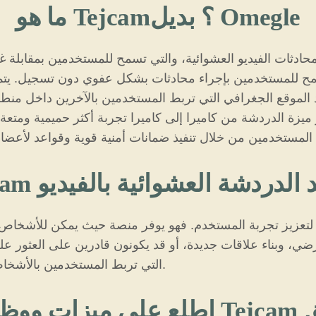
ما هو Tejcam؟ بديل Omegle
 ميزة الدردشة من كاميرا إلى كاميرا تجربة أكثر حميمية ومتعة 
في مشهد الدردشة العشوائية بالفيديو
ي، وبناء علاقات جديدة، أو قد يكونون قادرين على العثور على عشاق. وعلى عكس ال
التي تربط المستخدمين بالأشخاص في محيطهم لتسهيل التفاعلات الأكثر مغزى.
Te بعمق