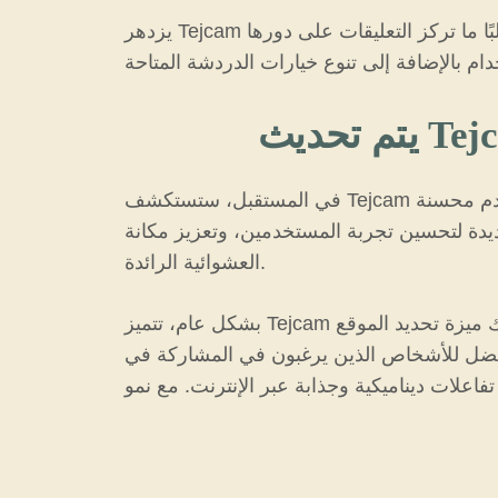
يزدهر Tejcam بسبب مجتمعه النشط من المستخدمين، الذين يشيدون كثيرًا بقدرة المنصة على تعزيز التفاعلات الحقيقية. غالبًا ما تركز التعليقات على دورها
في المستقبل، ستستكشف Tejcam قريبًا طرقًا مختلفة للتحسين. يمكن أن تشمل التطورات المستقبلية مرشحات أكثر تقدمًا وواجهات مستخدم محسنة
ربة المستخدمين، وتعزيز مكانة Tejcam كخدمة الدردشة
العشوائية الرائدة.
بشكل عام، تتميز Tejcam بالميزات المبتكرة التي تقدمها وتصميمها سهل الاستخدام وتفانيها في الأمان. توفر الميزات الفريدة، بما في ذلك ميزة تحديد الموقع
مفضل للأشخاص الذين يرغبون في المشاركة في