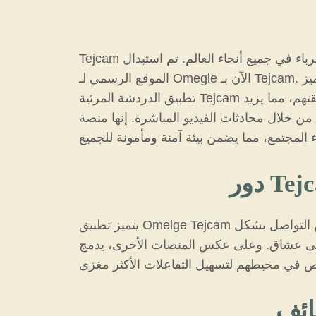
Tejcam هي منصة ثورية عبر الإنترنت مصممة لتسهيل محادثات الفيديو العشوائية، والتي تسمح للمستخدمين بمقابلة غرباء في جميع أنحاء العالم. تم استبدال
الموقع الرسمي لـ Omegle الآن بـ Tejcam. يوفر واجهة سلسة وسهلة الاستخدام، مما يسمح للمستخدمين بإجراء محادثات بشكل عفوي دون تسجيل. يتميز
تطبيق الدردشة المرئية Tejcam بخصائصه المميزة، بما في ذلك خوارزمية تحديد الموقع الجغرافي التي تربط المستخدمين بالآخرين داخل منطقتهم، مما يزيد
من خلال محادثات الفيديو المباشرة. إنها منصة
يتميز تطبيق Omelge Tejcam بتوفير مجموعة كاملة من الميزات المخصصة لتعزيز تجربة المستخدم. فهو يوفر منصة حيث يمكن للأشخاص التواصل بشكل
منصات الأخرى، يدمج Tejcam خوارزمية تحديد الموقع الجغرافي