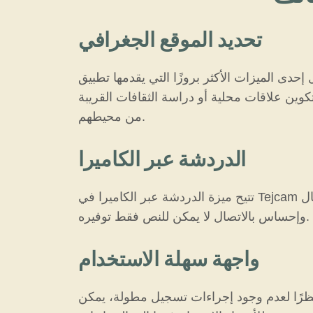
تحديد الموقع الجغرافي
لميزات الأكثر بروزًا التي يقدمها تطبيق Alternative Omegle Tejcam في القدرة على تحديد الموقع الجغرافي، حيث تسمح هذه الميزة
وين علاقات محلية أو دراسة الثقافات القريبة
من محيطهم.
الدردشة عبر الكاميرا
تتيح ميزة الدردشة عبر الكاميرا في Tejcam تفاعلات أقرب وأكثر تشويقًا. فهي تسمح للمستخدمين بمشاهدة بعضهم البعض في الوقت الفعلي وإنشاء اتصال
وإحساس بالاتصال لا يمكن للنص فقط توفيره.
واجهة سهلة الاستخدام
 نظرًا لعدم وجود إجراءات تسجيل مطولة، يمكن