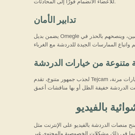
للأعضاء الانضمام فورًا إلى المحادثات.
تدابير الأمان
يضمن بديل Omegle أمان مستخدميه وقد نفذ تدابير أمان مختلفة لضمان الاتصالات الآمنة. تم إنشاء المنصة لحماية المستخدمين، وينصحهم بالحذر في
متنوعة من خيارات الدردشة
لجذب جمهور متنوع، تقدم Tejcam مجموعة من أنواع الدردشة، من المحادثات غير الرسمية إلى الدردشات الأكثر تركيزًا على البالغين. هذه الخيارات مرنة،
ائية بالفيديو
منصات الدردشة بالفيديو على الإنترنت مثل Tejcam المستخدمين مجموعة من الفوائد من حيث التعرض لثقافات مختلفة، وفرصة تكوين صداقات
ة، بما في ذلك مشكلات الخصوصية والمحتوى غير