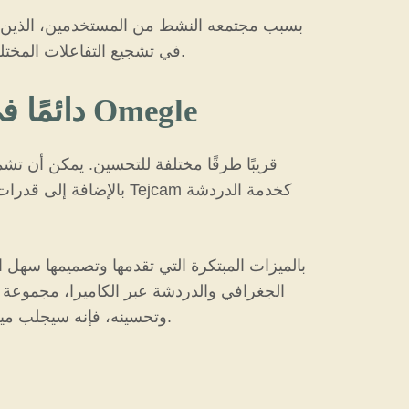
في تشجيع التفاعلات المختلفة. هناك العديد من المستخدمين الذين يشيدون بسهولة الاستخدام بالإضافة إلى تنوع خيارات الدردشة المتاحة.
يتم تحديث Tejcam دائمًا في موقع تطبيق الدردشة مثل Omegle
بالإضافة إلى قدرات مو
الجغرافي والدردشة عبر الكاميرا، مجموعة
تفاعلات ديناميكية وجذابة عبر الإنترنت. مع نمو Tejcam وتحسينه، فإنه سيجلب ميزات جديدة ومثيرة لمجتمع المستخدمين المخلصين له.